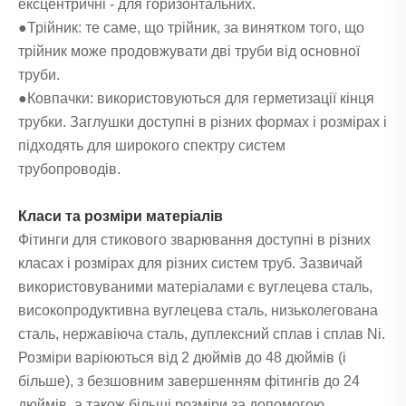
ексцентричні - для горизонтальних.
●Трійник: те саме, що трійник, за винятком того, що
трійник може продовжувати дві труби від основної
труби.
●Ковпачки: використовуються для герметизації кінця
трубки. Заглушки доступні в різних формах і розмірах і
підходять для широкого спектру систем
трубопроводів.
Класи та розміри матеріалів
Фітинги для стикового зварювання доступні в різних
класах і розмірах для різних систем труб. Зазвичай
використовуваними матеріалами є вуглецева сталь,
високопродуктивна вуглецева сталь, низьколегована
сталь, нержавіюча сталь, дуплексний сплав і сплав Ni.
Розміри варіюються від 2 дюймів до 48 дюймів (і
більше), з безшовним завершенням фітингів до 24
дюймів, а також більші розміри за допомогою