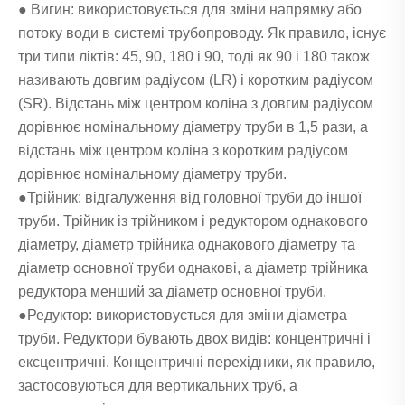
● Вигин: використовується для зміни напрямку або
потоку води в системі трубопроводу. Як правило, існує
три типи ліктів: 45, 90, 180 і 90, тоді як 90 і 180 також
називають довгим радіусом (LR) і коротким радіусом
(SR). Відстань між центром коліна з довгим радіусом
дорівнює номінальному діаметру труби в 1,5 рази, а
відстань між центром коліна з коротким радіусом
дорівнює номінальному діаметру труби.
●Трійник: відгалуження від головної труби до іншої
труби. Трійник із трійником і редуктором однакового
діаметру, діаметр трійника однакового діаметру та
діаметр основної труби однакові, а діаметр трійника
редуктора менший за діаметр основної труби.
●Редуктор: використовується для зміни діаметра
труби. Редуктори бувають двох видів: концентричні і
ексцентричні. Концентричні перехідники, як правило,
застосовуються для вертикальних труб, а